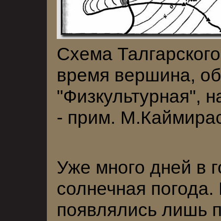
Схема Талгарского
время вершина, об
"Физкультурная", 
- прим. М.Каймира
Уже много дней в 
солнечная погода.
появлялись лишь п