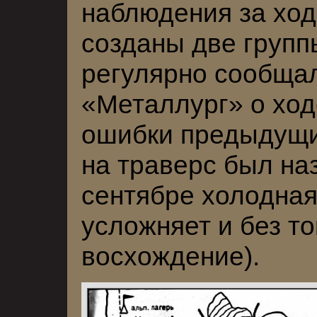
наблюдения за хо
созданы две групп
регулярно сообщал
«Металлург» о ход
ошибки предыдущи
на траверс был на
сентябре холодная
усложняет и без то
восхождение).