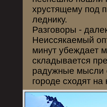
хрустящему под 
леднику.
Разговоры - далек
Неиссякаемый оп
минут убеждает м
складывается пре
радужные мысли
городе сходят на 