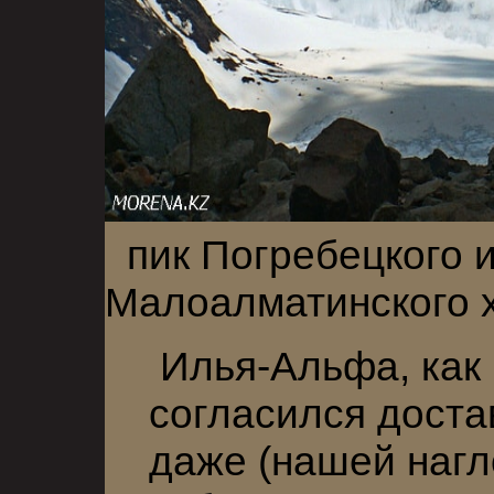
пик Погребецкого и
Малоалматинского 
Илья-Альфа, как 
согласился достав
даже (нашей нагл