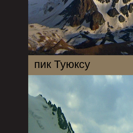
пик Туюксу