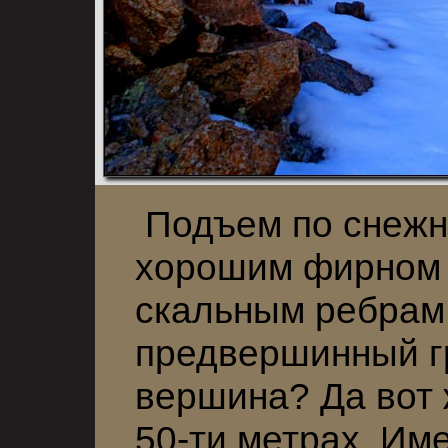
Подъем по снежн
хорошим фирном
скальным ребрам
предвершинный гр
вершина? Да вот 
50-ти метрах. Име