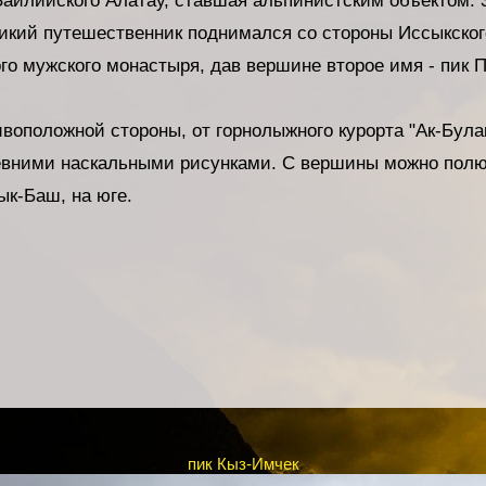
Заилийского Алатау, ставшая альпинистским объектом. 
икий путешественник поднимался со стороны Иссыкского
го мужского монастыря, дав вершине второе имя - пик 
воположной стороны, от горнолыжного курорта "Ак-Булак
евними наскальными рисунками. С вершины можно полю
ык-Баш, на юге.
пик Кыз-Имчек