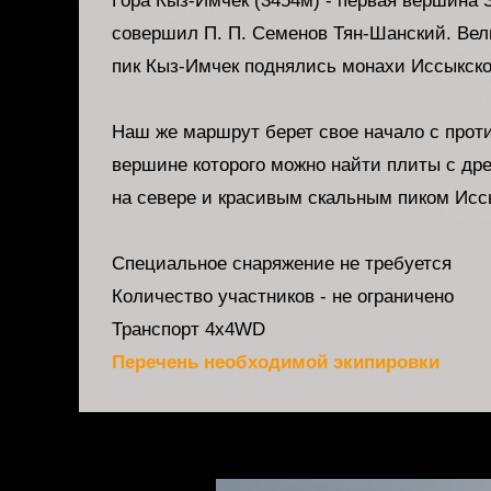
Гора Кыз-Имчек (3454м) - первая вершина 
совершил П. П. Семенов Тян-Шанский. Вел
пик Кыз-Имчек поднялись монахи Иссыкско
Наш же маршрут берет свое начало с проти
вершине которого можно найти плиты с др
на севере и красивым скальным пиком Исс
Специальное снаряжение не требуется
Количество участников - не ограничено
Транспорт 4х4WD
Перечень необходимой экипировки