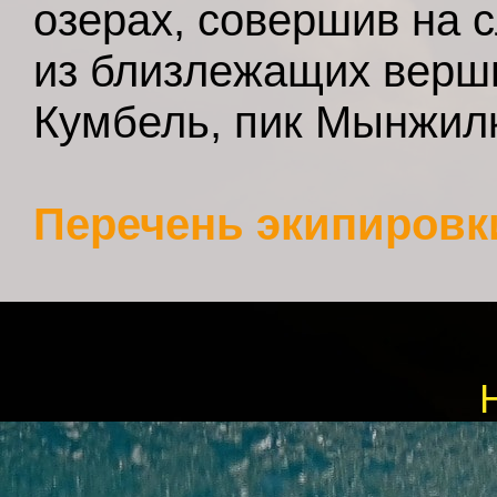
озерах, совершив на 
из близлежащих верши
Кумбель, пик Мынжилк
Перечень экипировк