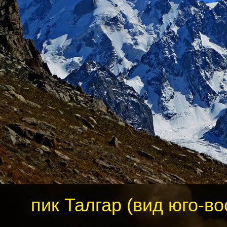
пик Талгар (вид юго-в