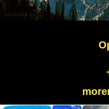
О
more